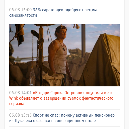
06.08 15:00
32% саратовцев одобряют режим
самозанятости
06.08 14:01
«Рыцари Сорока Островов» опустили меч:
Wink объявляет о завершении съемок фантастического
сериала
06.08 13:16
Спорт не спас: почему активный пенсионер
из Пугачева оказался на операционном столе