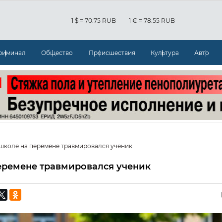
1 $ = 70.75 RUB
1 € = 78.55 RUB
риминал
Общество
Происшествия
Культура
Авто
 школе на перемене травмировался ученик
еремене травмировался ученик