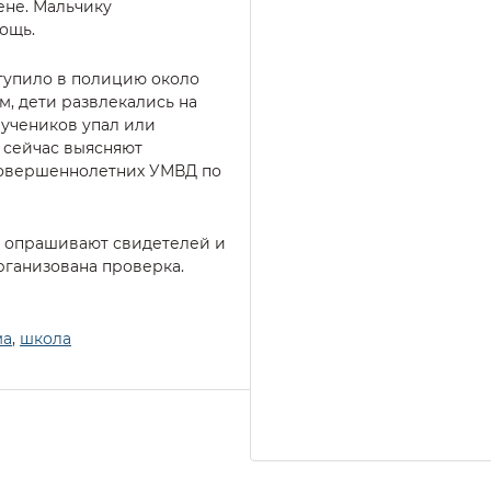
ене. Мальчику
ощь.
тупило в полицию около
м, дети развлекались на
 учеников упал или
а сейчас выясняют
совершеннолетних УМВД по
, опрашивают свидетелей и
рганизована проверка.
ма
,
школа