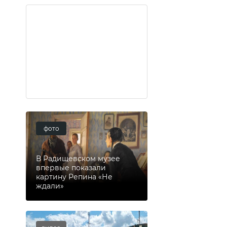
фото
В Радищевском музее
впервые показали
картину Репина «Не
ждали»