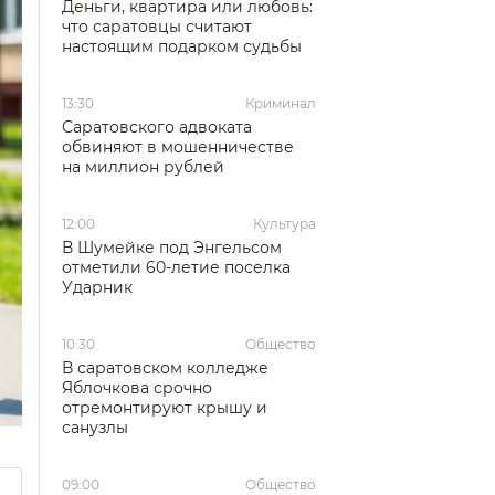
Деньги, квартира или любовь:
что саратовцы считают
настоящим подарком судьбы
13:30
Криминал
Саратовского адвоката
обвиняют в мошенничестве
на миллион рублей
12:00
Культура
В Шумейке под Энгельсом
отметили 60-летие поселка
Ударник
10:30
Общество
В саратовском колледже
Яблочкова срочно
отремонтируют крышу и
санузлы
09:00
Общество