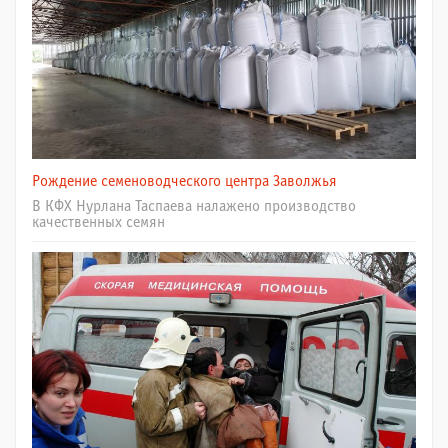
Рождение семеноводческого центра Заволжья
В КФХ Нурлана Таспаева налажено производство
качественных семян