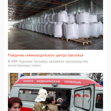
Рождение семеноводческого центра Заволжья
В КФХ Нурлана Таспаева налажено производство
качественных семян