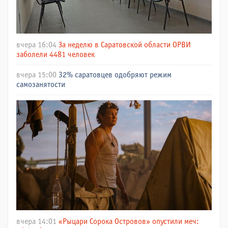
вчера 16:04
За неделю в Саратовской области ОРВИ
заболели 4481 человек
вчера 15:00
32% саратовцев одобряют режим
самозанятости
вчера 14:01
«Рыцари Сорока Островов» опустили меч: