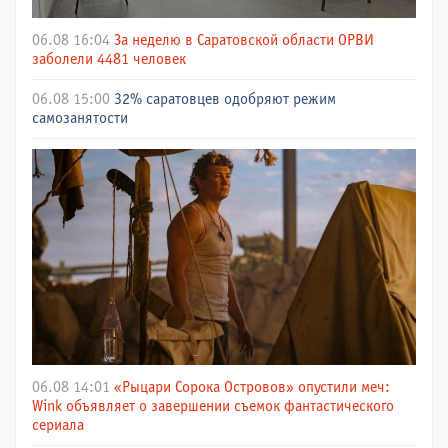
06.08 16:04
За неделю в Саратовской области ОРВИ
заболели 4481 человек
06.08 15:00
32% саратовцев одобряют режим
самозанятости
06.08 14:01
«Рыцари Сорока Островов» опустили меч:
Wink объявляет о завершении съемок фантастического
сериала