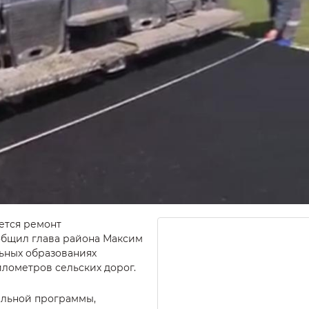
ется ремонт
общил глава района Максим
льных образованиях
илометров сельских дорог.
альной программы,