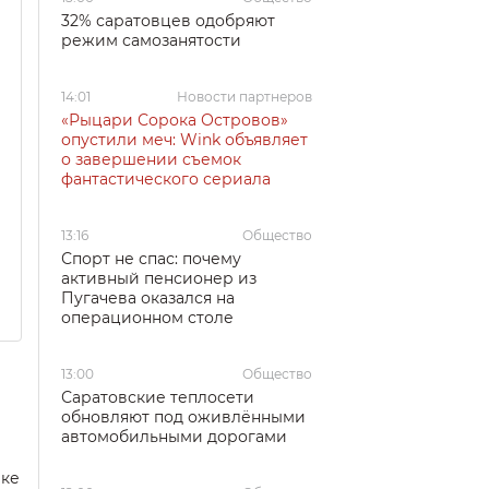
32% саратовцев одобряют
режим самозанятости
14:01
Новости партнеров
«Рыцари Сорока Островов»
опустили меч: Wink объявляет
о завершении съемок
фантастического сериала
13:16
Общество
Спорт не спас: почему
активный пенсионер из
Пугачева оказался на
операционном столе
13:00
Общество
Саратовские теплосети
обновляют под оживлёнными
автомобильными дорогами
вке