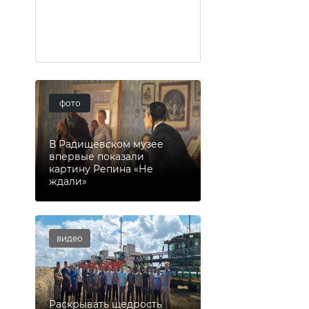
фото
В Радищевском музее
впервые показали
картину Репина «Не
ждали»
видео
Раскрывать щедрость