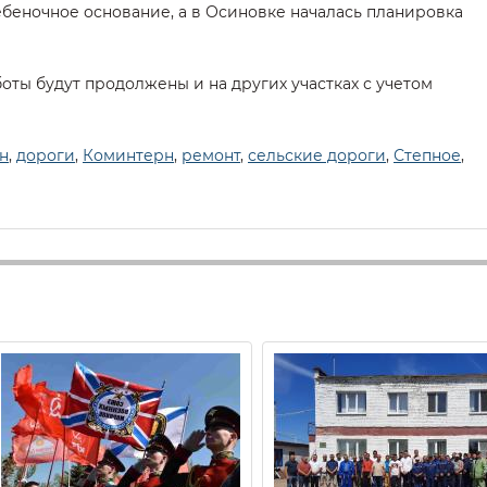
беночное основание, а в Осиновке началась планировка
оты будут продолжены и на других участках с учетом
н
,
дороги
,
Коминтерн
,
ремонт
,
сельские дороги
,
Степное
,