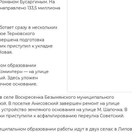
Романом Бусаргиным. На
 направлено 133,5 миллиона
ботает сразу в нескольких
ное Терновского
вершена подготовка
ик приступил к укладке
Новая.
ом образовании
Коминтерн — на улице
ый. Здесь уложен
очное основание.
в селе Воскресенка Безымянского муниципального
ой. В поселке Анисовский завершен ремонт на улице
 устройство земляного основания на улице М. Шапочка. В
 приступили к асфальтированию переулка Советский.
иципальном образовании работы идут в двух селах: в Липо