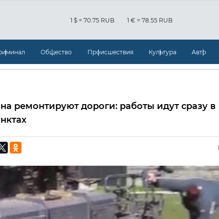
1 $ = 70.75 RUB
1 € = 78.55 RUB
риминал
Общество
Происшествия
Культура
Авто
она ремонтируют дороги: работы идут сразу в
нктах