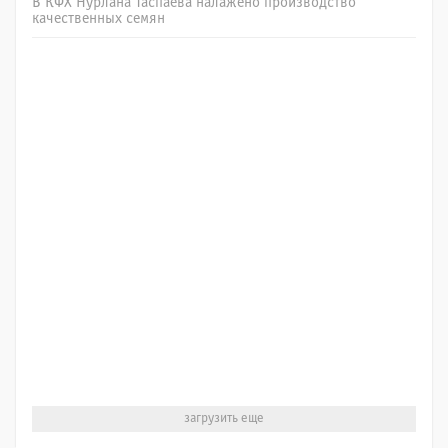
В КФХ Нурлана Таспаева налажено производство
качественных семян
загрузить еще