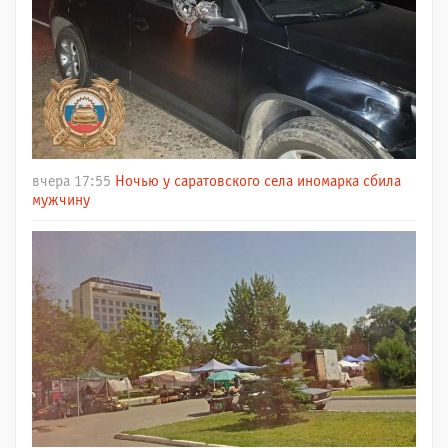
вчера 17:55
Ночью у саратовского села иномарка сбила
мужчину