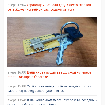
вчера 17:04
Саратовцам назвали дату и место главной
сельскохозяйственной распродажи августа
вчера 16:00
Цены снова пошли вверх: сколько теперь
стоит квартира в Саратове
вчера 15:00
Уйти или остаться: почему каждый третий
саратовец передумывает увольняться
вчера 13:48
В национальном мессенджере МАХ созданы и
успешно работают два чат-бота