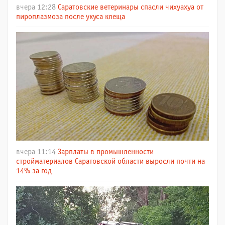
вчера 12:28
Саратовские ветеринары спасли чихуахуа от
пироплазмоза после укуса клеща
вчера 11:14
Зарплаты в промышленности
стройматериалов Саратовской области выросли почти на
14% за год