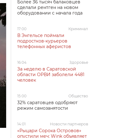
Более 36 тысяч балаковцев
сделали рентген на новом
оборудовании с начала года
17:00
Криминал
В Энгельсе поймали
подростков-курьеров
телефонных аферистов
16:04
Здоровье
За неделю в Саратовской
области ОРВИ заболели 4481
человек
15:00
Общество
32% саратовцев одобряют
режим самозанятости
14:01
Новости партнеров
«Рыцари Сорока Островов»
опустили меч: Wink объявляет