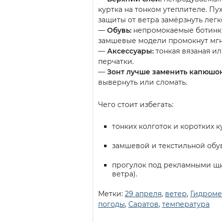
куртка на тонком утеплителе. Пу
защиты от ветра замёрзнуть легк
—
Обувь:
непромокаемые ботинки
замшевые модели промокнут мгн
—
Аксессуары:
тонкая вязаная и
перчатки.
—
Зонт лучше заменить капюшо
вывернуть или сломать.
Чего стоит избегать:
тонких колготок и коротких к
замшевой и текстильной обу
прогулок под рекламными щи
ветра).
Метки:
29 апреля
,
ветер
,
Гидроме
погоды
,
Саратов
,
температура