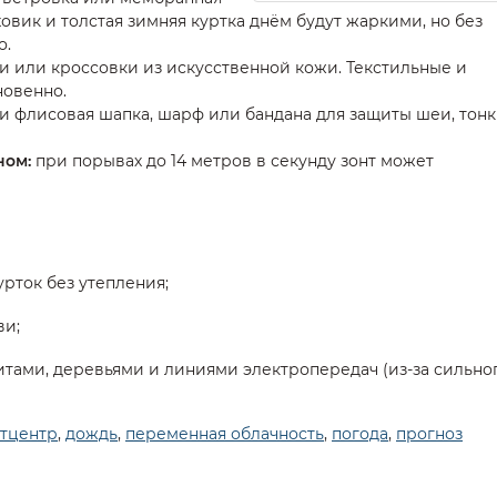
ховик и толстая зимняя куртка днём будут жаркими, но без
о.
 или кроссовки из искусственной кожи. Текстильные и
овенно.
ли флисовая шапка, шарф или бандана для защиты шеи, тон
ном:
при порывах до 14 метров в секунду зонт может
урток без утепления;
ви;
тами, деревьями и линиями электропередач (из-за сильно
тцентр
,
дождь
,
переменная облачность
,
погода
,
прогноз