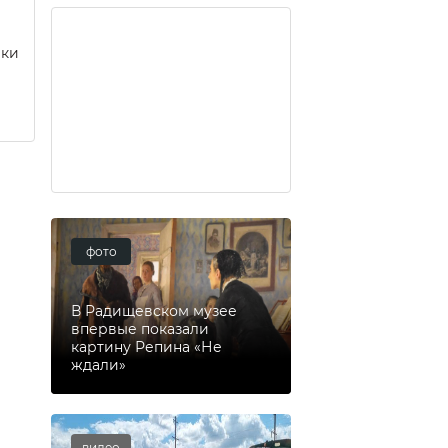
еки
фото
В Радищевском музее
впервые показали
картину Репина «Не
ждали»
видео