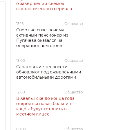
о завершении съемок
фантастического сериала
13:16
Общество
Спорт не спас: почему
активный пенсионер из
Пугачева оказался на
операционном столе
13:00
Общество
Саратовские теплосети
обновляют под оживлёнными
автомобильными дорогами
12:00
Общество
В Хвалынске до конца года
откроется новая больниц:
кадры будут готовить в
местном лицее
09:00
Общество