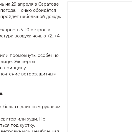
ь на 29 апреля в Саратове
погода. Ночью обойдётся
 пройдёт небольшой дождь.
скорость 5–10 метров в
ратура воздуха ночью +2…+4
 или промокнуть, особенно
улице. Эксперты
по принципу
дпочтение ветрозащитным
е:
утболка с длинным рукавом
 свитер или худи. Не
ься под куртку.
ветровка или мембранная