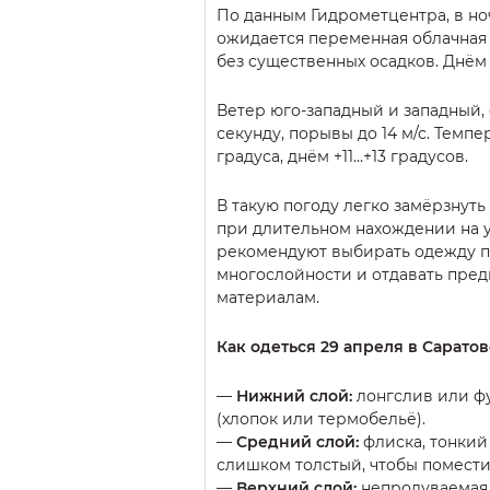
По данным Гидрометцентра, в ноч
ожидается переменная облачная 
без существенных осадков. Днём
Ветер юго-западный и западный, 
секунду, порывы до 14 м/с. Темпе
градуса, днём +11…+13 градусов.
В такую погоду легко замёрзнуть
при длительном нахождении на 
рекомендуют выбирать одежду 
многослойности и отдавать пре
материалам.
Как одеться 29 апреля в Саратов
—
Нижний слой:
лонгслив или ф
(хлопок или термобельё).
—
Средний слой:
флиска, тонкий
слишком толстый, чтобы поместит
—
Верхний слой:
непродуваемая 