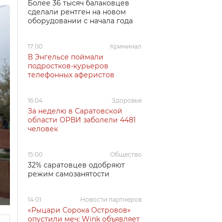
Более 36 тысяч балаковцев
сделали рентген на новом
оборудовании с начала года
17:00
Криминал
В Энгельсе поймали
подростков-курьеров
телефонных аферистов
16:04
Здоровье
За неделю в Саратовской
области ОРВИ заболели 4481
человек
15:00
Общество
32% саратовцев одобряют
режим самозанятости
14:01
Новости партнеров
«Рыцари Сорока Островов»
опустили меч: Wink объявляет