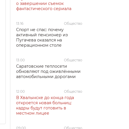
о завершении съемок
фантастического сериала
13:16
Общество
Спорт не спас: почему
активный пенсионер из
Пугачева оказался на
операционном столе
13:00
Общество
Саратовские теплосети
обновляют под оживлёнными
автомобильными дорогами
12:00
Общество
В Хвалынске до конца года
откроется новая больниц:
кадры будут готовить в
местном лицее
09:00
Общество