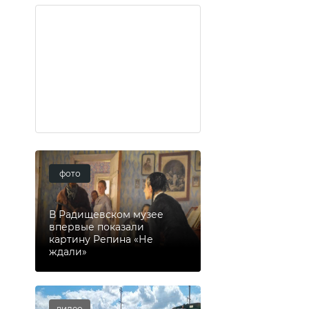
фото
В Радищевском музее
впервые показали
картину Репина «Не
ждали»
видео