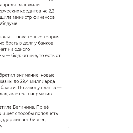
 апреля, заложили
ческих кредитов на 2,2
бщила министр финансов
облдуме.
ланы — пока только теория.
е брать в долг у банков,
нет ни одного
мы — бюджетные, то есть от
обратил внимание: новые
казны до 29,4 миллиарда
области. По закону планка —
кладывается в норматив.
етила Бегинина. По её
о ищет способы пополнять
поддерживает бизнес,
у.