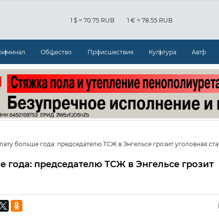
1 $ = 70.75 RUB
1 € = 78.55 RUB
риминал
Общество
Происшествия
Культура
Авто
лату больше года: председателю ТСЖ в Энгельсе грозит уголовная ста
е года: председателю ТСЖ в Энгельсе грозит