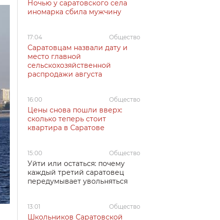
Ночью у саратовского села
иномарка сбила мужчину
17:04
Общество
Саратовцам назвали дату и
место главной
сельскохозяйственной
распродажи августа
16:00
Общество
Цены снова пошли вверх:
сколько теперь стоит
квартира в Саратове
15:00
Общество
Уйти или остаться: почему
каждый третий саратовец
передумывает увольняться
13:01
Общество
Школьников Саратовской