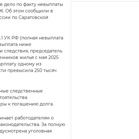
е дело по факту невыплаты
Ж. Об этом сообщили в
ссии по Саратовской
5.1 УК РФ (полная невыплата
 выплата ниже
и следствия, председатель
нников жилья с мая 2025
арплату одному из
ти превысила 250 тысяч
имые следственные
тоятельства
ры к погашению долга.
инает работодателям о
аконодательства. За полную
едусмотрена уголовная