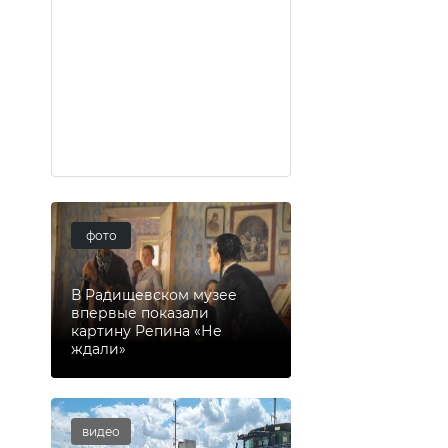
фото
В Радищевском музее
впервые показали
картину Репина «Не
ждали»
видео