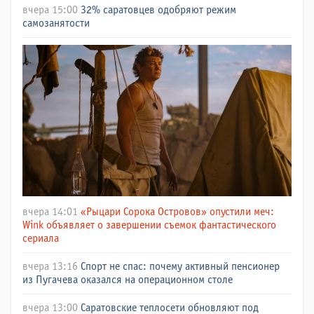
вчера 15:00
32% саратовцев одобряют режим
самозанятости
вчера 14:01
«Рыцари Сорока Островов» опустили меч:
Wink объявляет о завершении съемок фантастического
сериала
вчера 13:16
Спорт не спас: почему активный пенсионер
из Пугачева оказался на операционном столе
вчера 13:00
Саратовские теплосети обновляют под