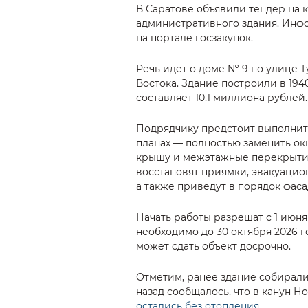
В Саратове объявили тендер на 
административного здания. Инф
на портале госзакупок.
Речь идет о доме № 9 по улице 
Востока. Здание построили в 194
составляет 10,1 миллиона рублей.
Подрядчику предстоит выполнит
планах — полностью заменить ок
крышу и межэтажные перекрытия
восстановят приямки, эвакуаци
а также приведут в порядок фаса
Начать работы разрешат с 1 июня 
необходимо до 30 октября 2026 г
может сдать объект досрочно.
Отметим, ранее здание собирали
назад сообщалось, что в канун Н
остались без отопления
.