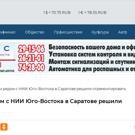
1 $ = 70.75 RUB
1 € = 78.55 RUB
риминал
Общество
Происшествия
Культура
Авто
 рядом с НИИ Юго-Востока в Саратове решили отремонтировать
 с НИИ Юго-Востока в Саратове решили