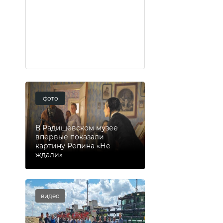
фото
В Радищевском музее
впервые показали
картину Репина «Не
ждали»
видео