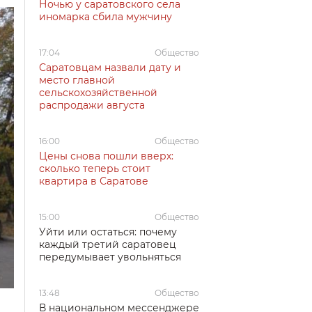
Ночью у саратовского села
иномарка сбила мужчину
17:04
Общество
Саратовцам назвали дату и
место главной
сельскохозяйственной
распродажи августа
16:00
Общество
Цены снова пошли вверх:
сколько теперь стоит
квартира в Саратове
15:00
Общество
Уйти или остаться: почему
каждый третий саратовец
передумывает увольняться
13:48
Общество
В национальном мессенджере