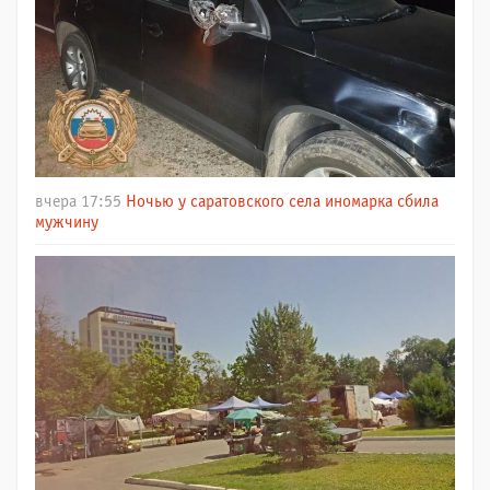
вчера 17:55
Ночью у саратовского села иномарка сбила
мужчину