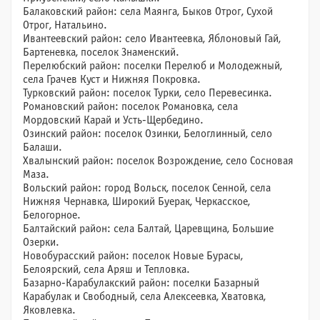
Балаковский район: села Маянга, Быков Отрог, Сухой
Отрог, Натальино.
Ивантеевский район: село Ивантеевка, Яблоновый Гай,
Бартеневка, поселок Знаменский.
Перелюбский район: поселки Перелюб и Молодежный,
села Грачев Куст и Нижняя Покровка.
Турковский район: поселок Турки, село Перевесинка.
Романовский район: поселок Романовка, села
Мордовский Карай и Усть-Щербедино.
Озинский район: поселок Озинки, Белоглинный, село
Балаши.
Хвалынский район: поселок Возрождение, село Сосновая
Маза.
Вольский район: город Вольск, поселок Сенной, села
Нижняя Чернавка, Широкий Буерак, Черкасское,
Белогорное.
Балтайский район: села Балтай, Царевщина, Большие
Озерки.
Новобурасский район: поселок Новые Бурасы,
Белоярский, села Аряш и Тепловка.
Базарно-Карабулакский район: поселки Базарный
Карабулак и Свободный, села Алексеевка, Хватовка,
Яковлевка.