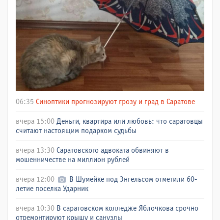
06:35
Синоптики прогнозируют грозу и град в Саратове
вчера 15:00
Деньги, квартира или любовь: что саратовцы
считают настоящим подарком судьбы
вчера 13:30
Саратовского адвоката обвиняют в
мошенничестве на миллион рублей
вчера 12:00
В Шумейке под Энгельсом отметили 60-
летие поселка Ударник
вчера 10:30
В саратовском колледже Яблочкова срочно
отремонтируют крышу и санузлы