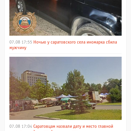
07.08 17:55
Ночью у саратовского села иномарка сбила
мужчину
07.08 17:04
Саратовцам назвали дату и место главной