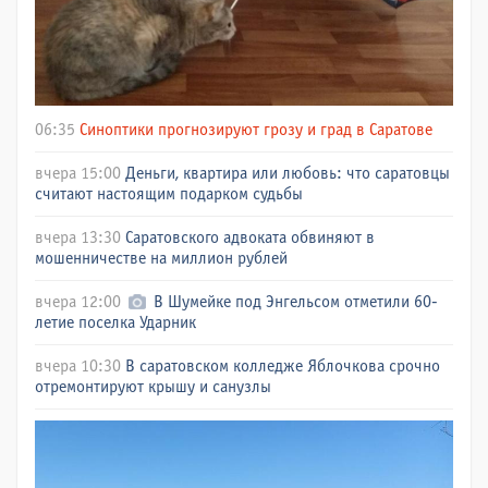
06:35
Синоптики прогнозируют грозу и град в Саратове
вчера 15:00
Деньги, квартира или любовь: что саратовцы
считают настоящим подарком судьбы
вчера 13:30
Саратовского адвоката обвиняют в
мошенничестве на миллион рублей
вчера 12:00
В Шумейке под Энгельсом отметили 60-
летие поселка Ударник
вчера 10:30
В саратовском колледже Яблочкова срочно
отремонтируют крышу и санузлы