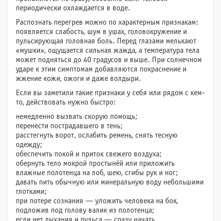
периодически охлаждается в воде.
Распознать перегрев можно по характерным признакам:
появляется слабость, шум в ушах, головокружение и
пульсирующая головная боль. Перед глазами мелькают
«мушки», ощущается сильная жажда, а температура тела
может подняться до 40 градусов и выше. При солнечном
ударе к этим симптомам добавляются покраснение и
жжение кожи, ожоги и даже волдыри.
Если вы заметили такие признаки у себя или рядом с кем-
то, действовать нужно быстро:
немедленно вызвать скорую помощь;
перенести пострадавшего в тень;
расстегнуть ворот, ослабить ремень, снять тесную
одежду;
обеспечить покой и приток свежего воздуха;
обернуть тело мокрой простынёй или приложить
влажные полотенца на лоб, шею, сгибы рук и ног;
давать пить обычную или минеральную воду небольшими
глотками;
при потере сознания — уложить человека на бок,
подложив под голову валик из полотенца;
если нет дыхания и пульса — сразу начать