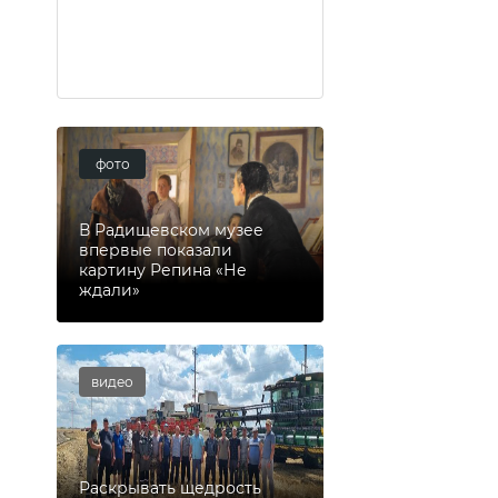
фото
В Радищевском музее
впервые показали
картину Репина «Не
ждали»
видео
Раскрывать щедрость