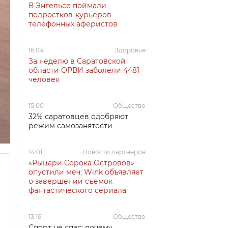
В Энгельсе поймали
подростков-курьеров
телефонных аферистов
16:04
Здоровье
За неделю в Саратовской
области ОРВИ заболели 4481
человек
15:00
Общество
32% саратовцев одобряют
режим самозанятости
14:01
Новости партнеров
«Рыцари Сорока Островов»
опустили меч: Wink объявляет
о завершении съемок
фантастического сериала
13:16
Общество
Спорт не спас: почему