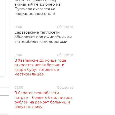
активный пенсионер из
Пугачева оказался на
операционном столе
13:00
Общество
Саратовские теплосети
обновляют под оживлёнными
автомобильными дорогами
12:00
Общество
В Хвалынске до конца года
откроется новая больниц:
кадры будут готовить в
местном лицее
09:00
Общество
В Саратовской области
потратят более 5,6 миллиарда
рублей на ремонт больниц и
новую технику