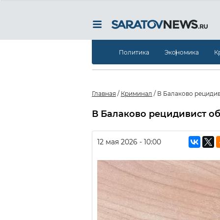
Политика
Экономика
К
Главная
/
Криминал
/
В Балаково рециди
В Балаково рецидивист о
12 мая 2026 - 10:00