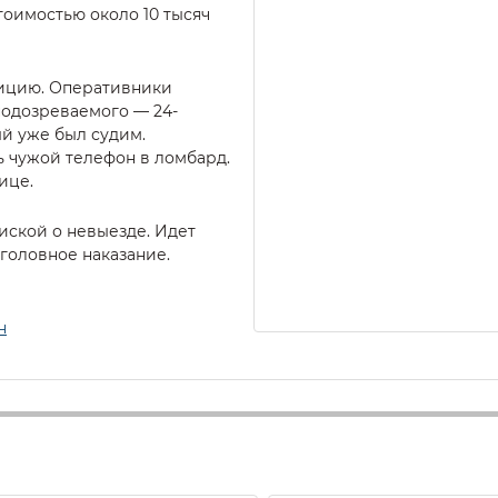
оимостью около 10 тысяч
лицию. Оперативники
подозреваемого — 24-
ый уже был судим.
ь чужой телефон в ломбард.
ице.
иской о невыезде. Идет
уголовное наказание.
н