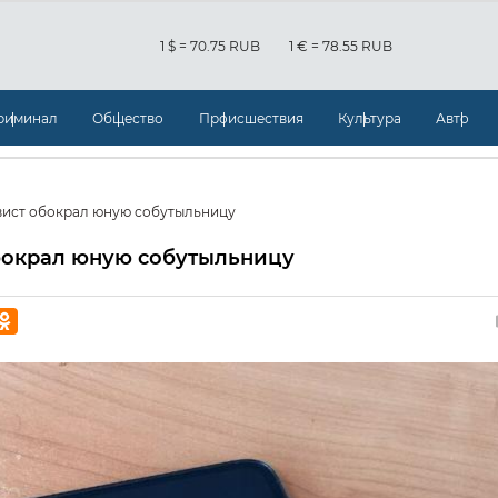
1 $ = 70.75 RUB
1 € = 78.55 RUB
риминал
Общество
Происшествия
Культура
Авто
вист обокрал юную собутыльницу
бокрал юную собутыльницу