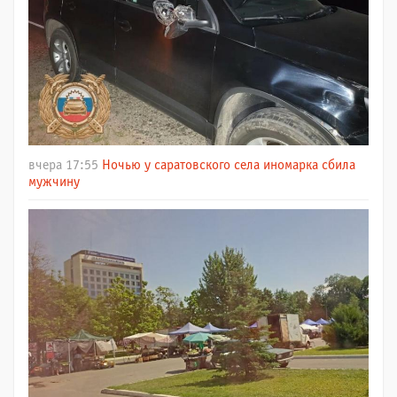
вчера 17:55
Ночью у саратовского села иномарка сбила
мужчину