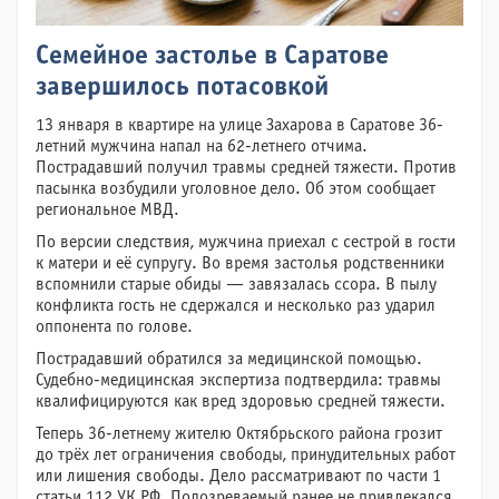
Семейное застолье в Саратове
завершилось потасовкой
13 января в квартире на улице Захарова в Саратове 36-
летний мужчина напал на 62-летнего отчима.
Пострадавший получил травмы средней тяжести. Против
пасынка возбудили уголовное дело. Об этом сообщает
региональное МВД.
По версии следствия, мужчина приехал с сестрой в гости
к матери и её супругу. Во время застолья родственники
вспомнили старые обиды — завязалась ссора. В пылу
конфликта гость не сдержался и несколько раз ударил
оппонента по голове.
Пострадавший обратился за медицинской помощью.
Судебно-медицинская экспертиза подтвердила: травмы
квалифицируются как вред здоровью средней тяжести.
Теперь 36-летнему жителю Октябрьского района грозит
до трёх лет ограничения свободы, принудительных работ
или лишения свободы. Дело рассматривают по части 1
статьи 112 УК РФ. Подозреваемый ранее не привлекался