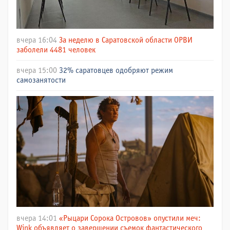
вчера 16:04
За неделю в Саратовской области ОРВИ
заболели 4481 человек
вчера 15:00
32% саратовцев одобряют режим
самозанятости
вчера 14:01
«Рыцари Сорока Островов» опустили меч:
Wink объявляет о завершении съемок фантастического