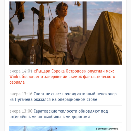
вчера 14:01
«Рыцари Сорока Островов» опустили меч:
Wink объявляет о завершении съемок фантастического
сериала
вчера 13:16
Спорт не спас: почему активный пенсионер
из Пугачева оказался на операционном столе
вчера 13:00
Саратовские теплосети обновляют под
оживлёнными автомобильными дорогами