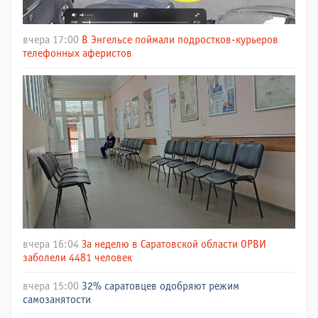
вчера 17:00
В Энгельсе поймали подростков-курьеров
телефонных аферистов
вчера 16:04
За неделю в Саратовской области ОРВИ
заболели 4481 человек
вчера 15:00
32% саратовцев одобряют режим
самозанятости