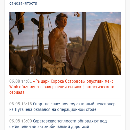
самозанятости
06.08 14:01
«Рыцари Сорока Островов» опустили меч:
Wink объявляет о завершении съемок фантастического
сериала
06.08 13:16
Спорт не спас: почему активный пенсионер
из Пугачева оказался на операционном столе
06.08 13:00
Саратовские теплосети обновляют под
оживлёнными автомобильными дорогами