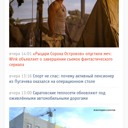
вчера 14:01
«Рыцари Сорока Островов» опустили меч:
Wink объявляет о завершении съемок фантастического
сериала
вчера 13:16
Спорт не спас: почему активный пенсионер
из Пугачева оказался на операционном столе
вчера 13:00
Саратовские теплосети обновляют под
оживлёнными автомобильными дорогами