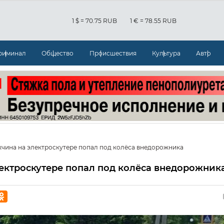
1 $ = 70.75 RUB
1 € = 78.55 RUB
риминал
Общество
Происшествия
Культура
Авто
жчина на электроскутере попал под колёса внедорожника
ектроскутере попал под колёса внедорожник