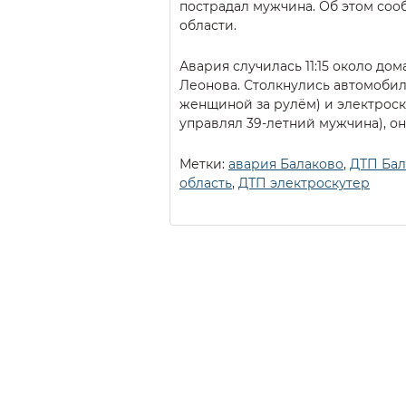
пострадал мужчина. Об этом со
области.
Авария случилась 11:15 около до
Леонова. Столкнулись автомобиль
женщиной за рулём) и электрос
управлял 39-летний мужчина), он
Метки:
авария Балаково
,
ДТП Бал
область
,
ДТП электроскутер