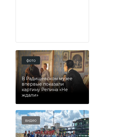
фото
В Радищевском музее
впервые показали
картину Репина «Не
ждали»
видео