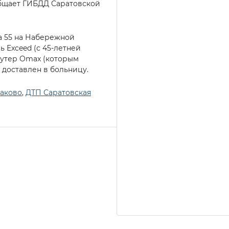
общает ГИБДД Саратовской
ма 55 на Набережной
 Exceed (с 45-летней
кутер Omax (которым
 доставлен в больницу.
аково
,
ДТП Саратовская