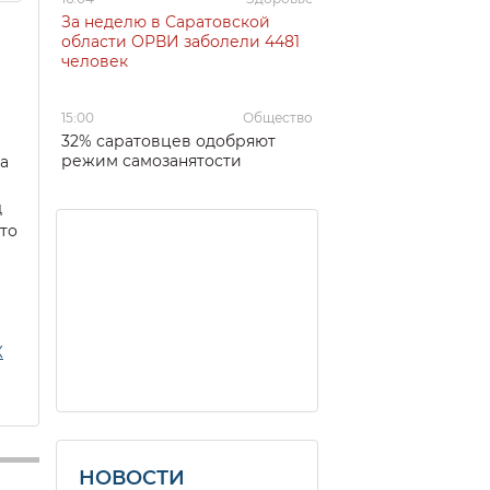
За неделю в Саратовской
области ОРВИ заболели 4481
человек
15:00
Общество
32% саратовцев одобряют
режим самозанятости
а
д
что
К
НОВОСТИ