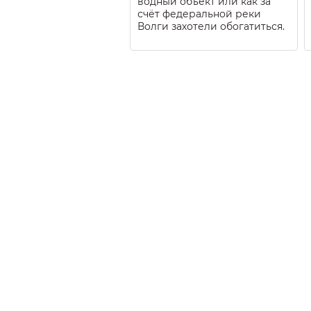
водный объект или как за
счёт федеральной реки
Волги захотели обогатиться.