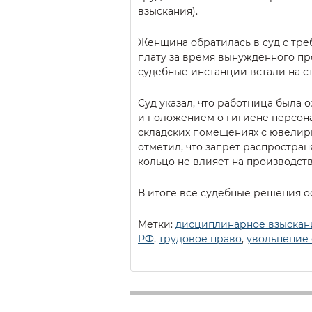
взыскания).
Женщина обратилась в суд с тре
плату за время вынужденного пр
судебные инстанции встали на с
Суд указал, что работница была
и положением о гигиене персона
складских помещениях с ювелирн
отметил, что запрет распростран
кольцо не влияет на производств
В итоге все судебные решения о
Метки:
дисциплинарное взыскан
РФ
,
трудовое право
,
увольнение