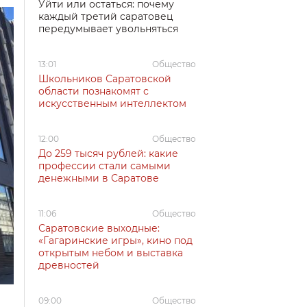
Уйти или остаться: почему
каждый третий саратовец
передумывает увольняться
13:01
Общество
Школьников Саратовской
области познакомят с
искусственным интеллектом
12:00
Общество
До 259 тысяч рублей: какие
профессии стали самыми
денежными в Саратове
11:06
Общество
Саратовские выходные:
«Гагаринские игры», кино под
открытым небом и выставка
древностей
09:00
Общество