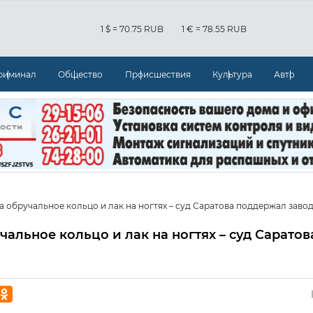
1 $ = 70.75 RUB
1 € = 78.55 RUB
риминал
Общество
Происшествия
Культура
Авто
 обручальное кольцо и лак на ногтях – суд Саратова поддержал заво
альное кольцо и лак на ногтях – суд Саратов