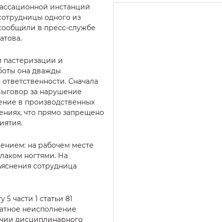
кассационной инстанций
сотрудницы одного из
 сообщили в пресс-службе
атова.
 пастеризации и
боты она дважды
ответственности. Сначала
 выговор за нарушение
ение в производственных
ниях, что прямо запрещено
иятия.
шением: на рабочем месте
лаком ногтями. На
ъяснения сотрудница
 5 части 1 статьи 81
ратное неисполнение
ичии дисциплинарного