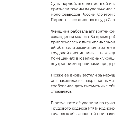
Суды первой, апелляционной и 
признали законным увольнение 
молокозаводов России. Об этом
Первого кассационного суда Сар
Женщина работала аппаратчиком
охлаждения молока. За время ра
привлекалась к дисциплинарной 
ей объявили замечание, а затем
трудовой дисциплины — нахожд
помещениях в ювелирных украше
внутренними правилами предпр
Позже её вновь застали за нару
она находилась с накрашенными 
требование дать письменные об
отказалась.
В результате её уволили по пункту
Трудового кодекса РФ (неоднок
трудовых обязанностей при нал