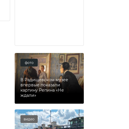
фото
В Радищевском музее
впервые показали
картину Репина «Не
ждали»
видео