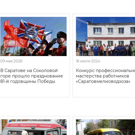
09 мая 2026
16 июля 2024
В Саратове на Соколовой
Конкурс профессиональн
горе прошло празднование
мастерства работников
81-й годовщины Победы
«Саратовмелиоводхоза»