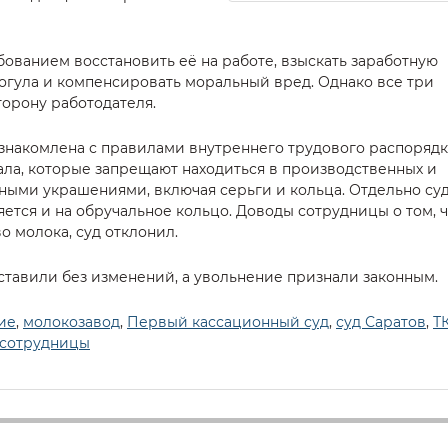
бованием восстановить её на работе, взыскать заработную
огула и компенсировать моральный вред. Однако все три
торону работодателя.
 ознакомлена с правилами внутреннего трудового распорядк
ла, которые запрещают находиться в производственных и
ыми украшениями, включая серьги и кольца. Отдельно су
яется и на обручальное кольцо. Доводы сотрудницы о том, 
о молока, суд отклонил.
ставили без изменений, а увольнение признали законным.
ие
,
молокозавод
,
Первый кассационный суд
,
суд Саратов
,
Т
 сотрудницы