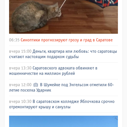
06:35
Синоптики прогнозируют грозу и град в Саратове
вчера 15:00
Деньги, квартира или любовь: что саратовцы
считают настоящим подарком судьбы
вчера 13:30
Саратовского адвоката обвиняют в
мошенничестве на миллион рублей
вчера 12:00
В Шумейке под Энгельсом отметили 60-
летие поселка Ударник
вчера 10:30
В саратовском колледже Яблочкова срочно
отремонтируют крышу и санузлы