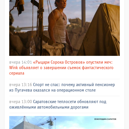
вчера 14:01
«Рыцари Сорока Островов» опустили меч:
Wink объявляет о завершении съемок фантастического
сериала
вчера 13:16
Спорт не спас: почему активный пенсионер
из Пугачева оказался на операционном столе
вчера 13:00
Саратовские теплосети обновляют под
оживлёнными автомобильными дорогами