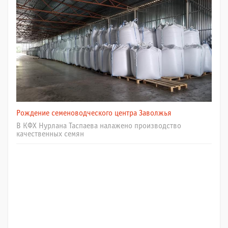
Рождение семеноводческого центра Заволжья
В КФХ Нурлана Таспаева налажено производство
качественных семян