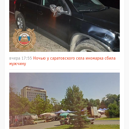
вчера 17:55
Ночью у саратовского села иномарка сбила
мужчину