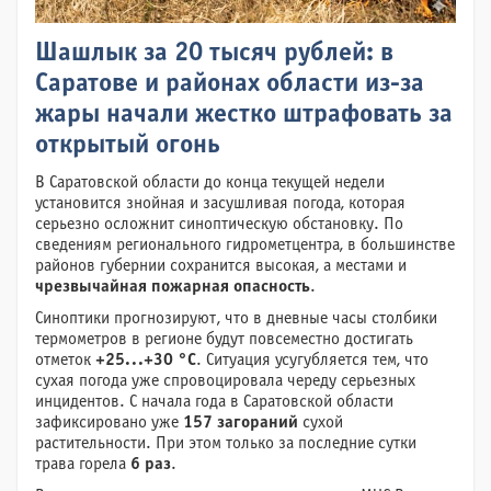
Шашлык за 20 тысяч рублей: в
Саратове и районах области из-за
жары начали жестко штрафовать за
открытый огонь
В Саратовской области до конца текущей недели
установится знойная и засушливая погода, которая
серьезно осложнит синоптическую обстановку. По
сведениям регионального гидрометцентра, в большинстве
районов губернии сохранится высокая, а местами и
чрезвычайная пожарная опасность
.
Синоптики прогнозируют, что в дневные часы столбики
термометров в регионе будут повсеместно достигать
отметок
+25...+30 °C
. Ситуация усугубляется тем, что
сухая погода уже спровоцировала череду серьезных
инцидентов. С начала года в Саратовской области
зафиксировано уже
157 загораний
сухой
растительности. При этом только за последние сутки
трава горела
6 раз
.