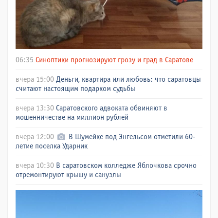
06:35
Синоптики прогнозируют грозу и град в Саратове
вчера 15:00
Деньги, квартира или любовь: что саратовцы
считают настоящим подарком судьбы
вчера 13:30
Саратовского адвоката обвиняют в
мошенничестве на миллион рублей
вчера 12:00
В Шумейке под Энгельсом отметили 60-
летие поселка Ударник
вчера 10:30
В саратовском колледже Яблочкова срочно
отремонтируют крышу и санузлы