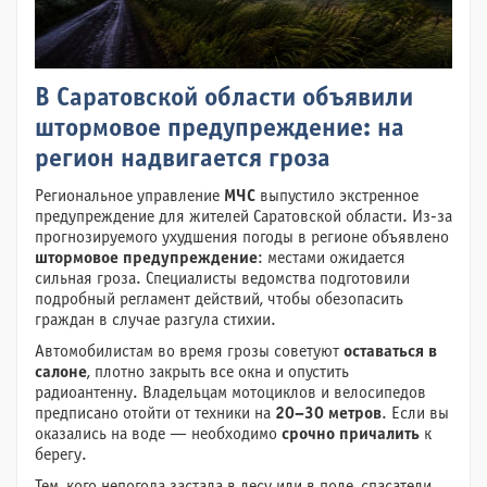
В Саратовской области объявили
штормовое предупреждение: на
регион надвигается гроза
Региональное управление
МЧС
выпустило экстренное
предупреждение для жителей Саратовской области. Из-за
прогнозируемого ухудшения погоды в регионе объявлено
штормовое предупреждение
: местами ожидается
сильная гроза. Специалисты ведомства подготовили
подробный регламент действий, чтобы обезопасить
граждан в случае разгула стихии.
Автомобилистам во время грозы советуют
оставаться в
салоне
, плотно закрыть все окна и опустить
радиоантенну. Владельцам мотоциклов и велосипедов
предписано отойти от техники на
20–30 метров
. Если вы
оказались на воде — необходимо
срочно причалить
к
берегу.
Тем, кого непогода застала в лесу или в поле, спасатели