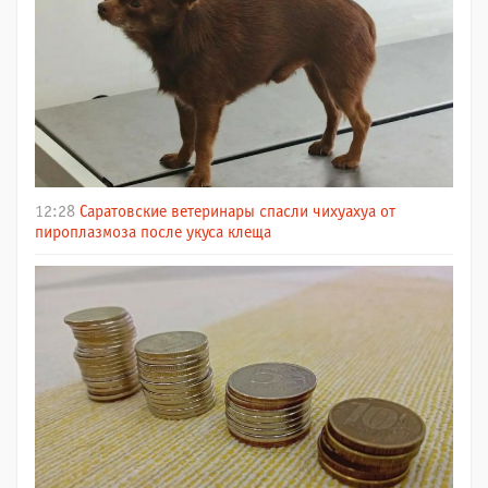
12:28
Саратовские ветеринары спасли чихуахуа от
пироплазмоза после укуса клеща