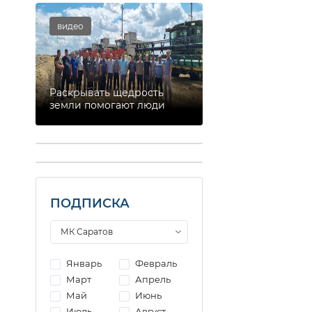
видео
Раскрывать щедрость
земли помогают люди
ПОДПИСКА
Январь
Февраль
Март
Апрель
Май
Июнь
Июль
Август