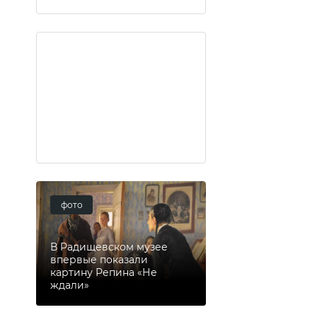
фото
В Радищевском музее
впервые показали
картину Репина «Не
ждали»