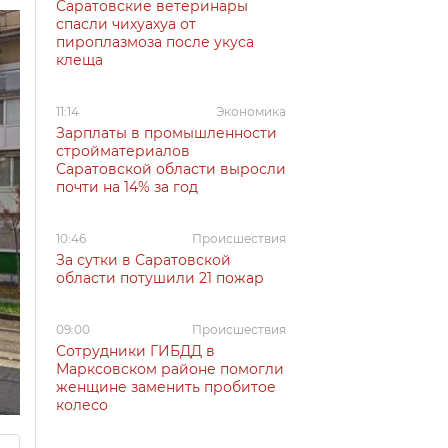
Саратовские ветеринары
спасли чихуахуа от
пироплазмоза после укуса
клеща
11:14
Экономика
Зарплаты в промышленности
стройматериалов
Саратовской области выросли
почти на 14% за год
10:46
Происшествия
За сутки в Саратовской
области потушили 21 пожар
09:00
Происшествия
Сотрудники ГИБДД в
Марксовском районе помогли
женщине заменить пробитое
колесо