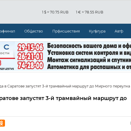
1 $ = 70.75 RUB
1 € = 78.55 RUB
риминал
Общество
Происшествия
Культура
Авто
гда в Саратове запустят 3-й трамвайный маршрут до Мирного переулка
аратове запустят 3-й трамвайный маршрут до