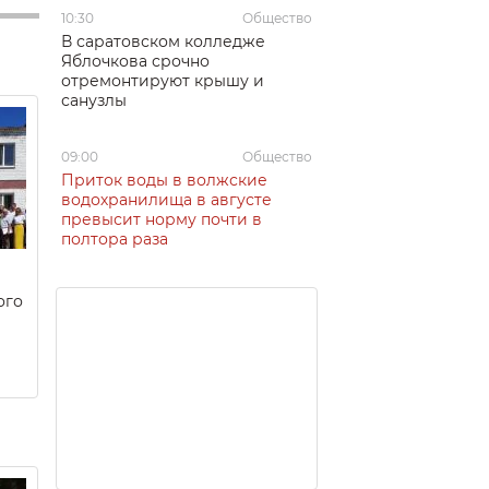
10:30
Общество
В саратовском колледже
Яблочкова срочно
отремонтируют крышу и
санузлы
09:00
Общество
Приток воды в волжские
водохранилища в августе
превысит норму почти в
полтора раза
ого