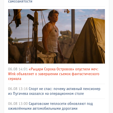
самозанятости
06.08 14:01
«Рыцари Сорока Островов» опустили меч:
Wink объявляет о завершении съемок фантастического
сериала
06.08 13:16
Спорт не спас: почему активный пенсионер
из Пугачева оказался на операционном столе
06.08 13:00
Саратовские теплосети обновляют под
оживлёнными автомобильными дорогами