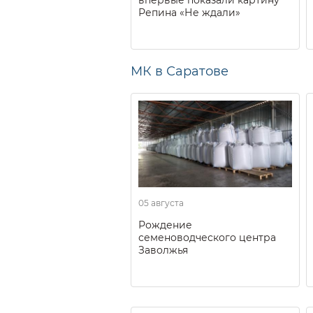
впервые показали картину
Репина «Не ждали»
МК в Саратове
05 августа
Рождение
семеноводческого центра
Заволжья