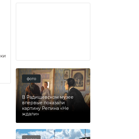
еки
фото
В Радищевском музее
впервые показали
картину Репина «Не
ждали»