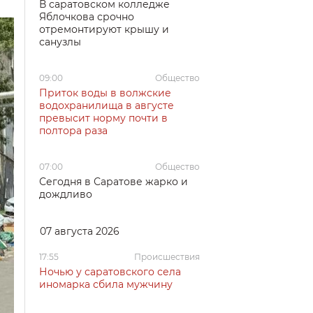
В саратовском колледже
Яблочкова срочно
отремонтируют крышу и
санузлы
09:00
Общество
Приток воды в волжские
водохранилища в августе
превысит норму почти в
полтора раза
07:00
Общество
Сегодня в Саратове жарко и
дождливо
07 августа 2026
17:55
Происшествия
Ночью у саратовского села
иномарка сбила мужчину