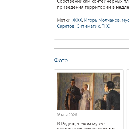
Собственникам контейнерных пл
приведения территорий в
надле
Метки:
ЖКХ
,
Игорь Молчанов
,
му
Саратов
,
Ситиматик
,
ТКО
Фото
16 мая 2026
В Радищевском музее