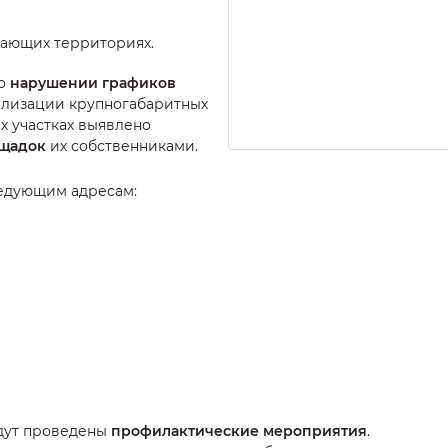
гающих территориях.
 о
нарушении графиков
илизации крупногабаритных
ых участках выявлено
щадок
их собственниками.
едующим адресам:
дут проведены
профилактические мероприятия
.