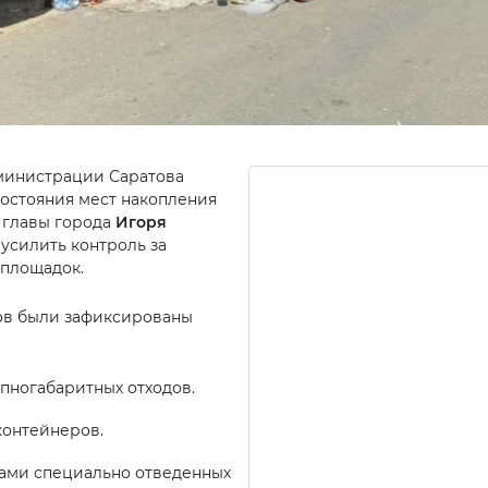
министрации Саратова
остояния мест накопления
 главы города
Игоря
 усилить контроль за
 площадок.
сов были зафиксированы
ногабаритных отходов.
контейнеров.
ами специально отведенных