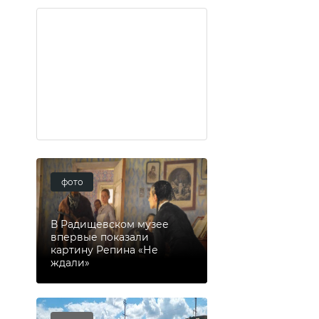
фото
В Радищевском музее
впервые показали
картину Репина «Не
ждали»