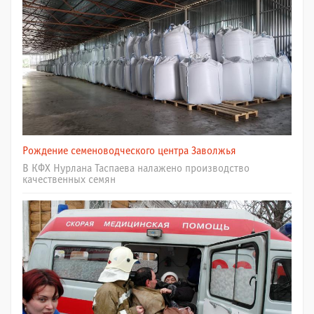
Рождение семеноводческого центра Заволжья
В КФХ Нурлана Таспаева налажено производство
качественных семян