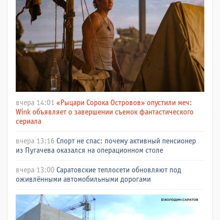
вчера 14:01
«Рыцари Сорока Островов» опустили меч:
Wink объявляет о завершении съемок фантастического
сериала
вчера 13:16
Спорт не спас: почему активный пенсионер
из Пугачева оказался на операционном столе
вчера 13:00
Саратовские теплосети обновляют под
оживлёнными автомобильными дорогами