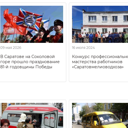
09 мая 2026
16 июля 2024
В Саратове на Соколовой
Конкурс профессиональн
горе прошло празднование
мастерства работников
81-й годовщины Победы
«Саратовмелиоводхоза»