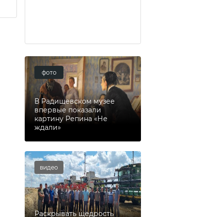
фото
В Радищевском музее
впервые показали
картину Репина «Не
ждали»
видео
Раскрывать щедрость