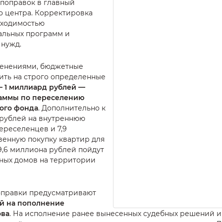
 поправок в главный
о центра. Корректировка
бходимостью
альных программ и
 нужд.
менениями, бюджетные
ить на строго определенные
— 1 миллиард рублей —
раммы по переселению
ого фонда
. Дополнительно к
 рублей на внутреннюю
ереселенцев и 7,9
венную покупку квартир для
9,6 миллиона рублей пойдут
йных домов на территории
правки предусматривают
ей на пополнение
ова
. На исполнение ранее вынесенных судебных решений и