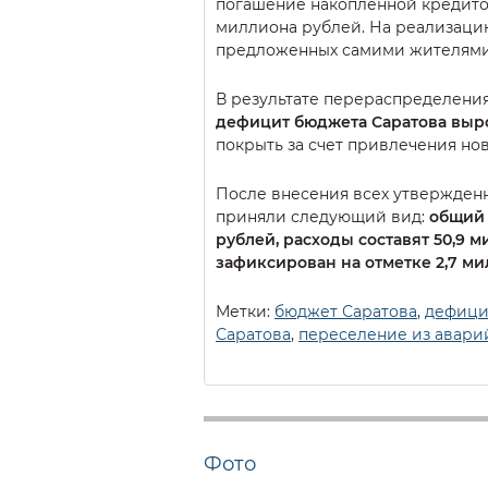
погашение накопленной кредито
миллиона рублей. На реализаци
предложенных самими жителями 
В результате перераспределения
дефицит бюджета Саратова выро
покрыть за счет привлечения но
После внесения всех утвержден
приняли следующий вид:
общий 
рублей, расходы составят 50,9 
зафиксирован на отметке 2,7 м
Метки:
бюджет Саратова
,
дефици
Саратова
,
переселение из авари
Фото