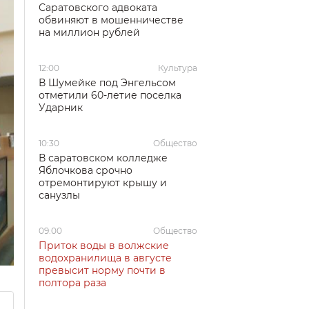
Саратовского адвоката
обвиняют в мошенничестве
на миллион рублей
12:00
Культура
В Шумейке под Энгельсом
отметили 60-летие поселка
Ударник
10:30
Общество
В саратовском колледже
Яблочкова срочно
отремонтируют крышу и
санузлы
09:00
Общество
Приток воды в волжские
водохранилища в августе
превысит норму почти в
полтора раза