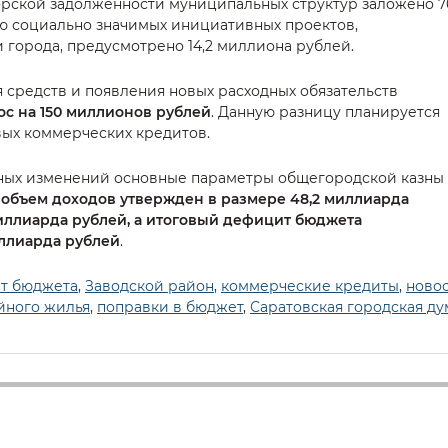
рской задолженности муниципальных структур заложено 7
ю социально значимых инициативных проектов,
города, предусмотрено 14,2 миллиона рублей.
 средств и появления новых расходных обязательств
с на 150 миллионов рублей
. Данную разницу планируется
вых коммерческих кредитов.
ных изменений основные параметры общегородской казны
объем доходов утвержден в размере 48,2 миллиарда
миллиарда рублей, а итоговый дефицит бюджета
иллиарда рублей
.
т бюджета
,
Заводской район
,
коммерческие кредиты
,
ново
йного жилья
,
поправки в бюджет
,
Саратовская городская ду