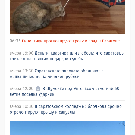
06:35
Синоптики прогнозируют грозу и град в Саратове
вчера 15:00
Деньги, квартира или любовь: что саратовцы
считают настоящим подарком судьбы
вчера 13:30
Саратовского адвоката обвиняют в
мошенничестве на миллион рублей
вчера 12:00
В Шумейке под Энгельсом отметили 60-
летие поселка Ударник
вчера 10:30
В саратовском колледже Яблочкова срочно
отремонтируют крышу и санузлы