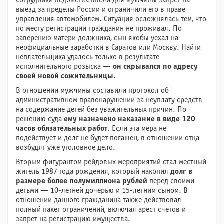
Сотрудники ведомства ввели для мужчины запрет на
выезд за пределы России и ограничили его в праве
управления автомобилем. Ситуация осложнялась тем, что
по месту регистрации гражданин не проживал. По
заверению матери должника, сын якобы уехал на
неофициальные заработки в Саратов или Москву. Найти
неплательщика удалось только в результате
исполнительного розыска —
он скрывался по адресу
своей новой сожительницы
.
В отношении мужчины составили протокол об
административном правонарушении за неуплату средств
на содержание детей без уважительных причин. По
решению суда
ему назначено наказание в виде 120
часов обязательных работ
. Если эта мера не
подействует и долг не будет погашен, в отношении отца
возбудят уже уголовное дело.
Вторым фигурантом рейдовых мероприятий стал местный
житель 1987 года рождения, который накопил
долг в
размере более полумиллиона рублей
перед своими
детьми — 10-летней дочерью и 15-летним сыном. В
отношении данного гражданина также действовал
полный пакет ограничений, включая арест счетов и
запрет на регистрацию имущества.