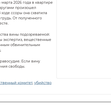
 марта 2026 года в квартире
пругами произошел
 ходе ссоры она схватила
 грудь. От полученного
есте.
ьства вины подозреваемой:
ты экспертиз, вещественные
денным обвинительным
.
равосудие. Если вину
ения свободы.
ственный комитет
,
убийство