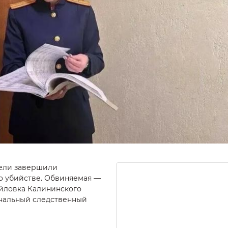
и
тели завершили
о убийстве. Обвиняемая —
айловка Калининского
ональный следственный