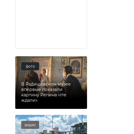
фото
В Радищевском музее
впервые показали
картину Репина «Не
ждали»
видео