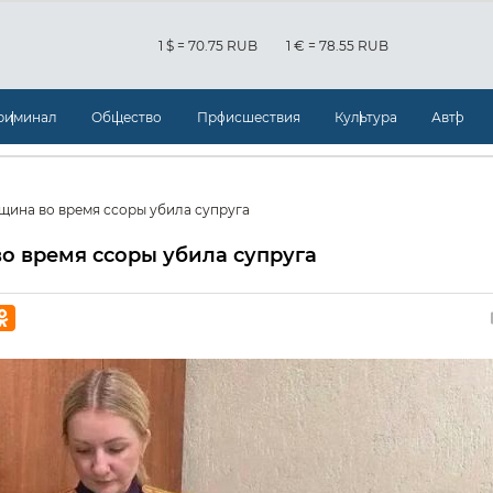
1 $ = 70.75 RUB
1 € = 78.55 RUB
риминал
Общество
Происшествия
Культура
Авто
ина во время ссоры убила супруга
о время ссоры убила супруга