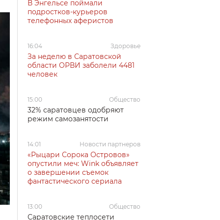
В Энгельсе поймали
подростков-курьеров
телефонных аферистов
16:04
Здоровье
За неделю в Саратовской
области ОРВИ заболели 4481
человек
15:00
Общество
32% саратовцев одобряют
режим самозанятости
14:01
Новости партнеров
«Рыцари Сорока Островов»
опустили меч: Wink объявляет
о завершении съемок
фантастического сериала
13:00
Общество
Саратовские теплосети