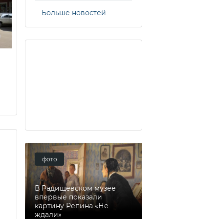
Больше новостей
фото
В Радищевском музее
впервые показали
картину Репина «Не
ждали»