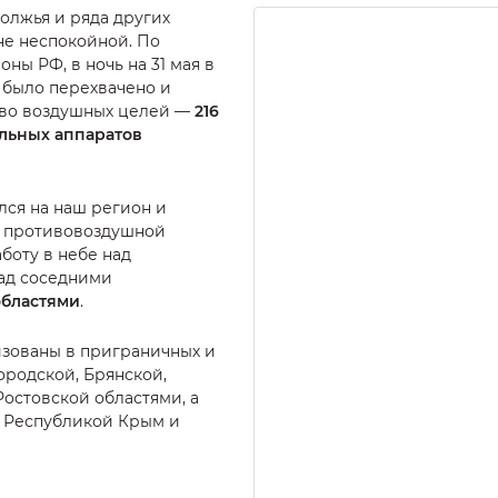
олжья и ряда других
не неспокойной. По
ы РФ, в ночь на 31 мая в
 было перехвачено и
тво воздушных целей —
216
льных аппаратов
ся на наш регион и
 противовоздушной
боту в небе над
над соседними
областями
.
зованы в приграничных и
ородской, Брянской,
Ростовской областями, а
, Республикой Крым и