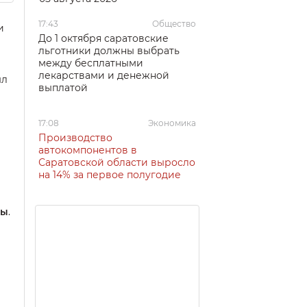
17:43
Общество
и
До 1 октября саратовские
льготники должны выбрать
между бесплатными
лекарствами и денежной
ыл
выплатой
17:08
Экономика
Производство
автокомпонентов в
Саратовской области выросло
на 14% за первое полугодие
ры
.