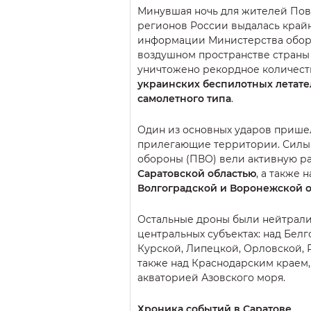
Минувшая ночь для жителей Пов
регионов России выдалась край
информации Министерства оборон
воздушном пространстве страны
уничтожено рекордное количес
украинских беспилотных летате
самолетного типа
.
Один из основных ударов пришел
прилегающие территории. Силы
обороны (ПВО) вели активную ра
Саратовской областью
, а также 
Волгоградской и Воронежской 
Остальные дроны были нейтрали
центральных субъектах: над Белг
Курской, Липецкой, Орловской, 
также над Краснодарским краем
акваторией Азовского моря.
Хроника событий в Саратове