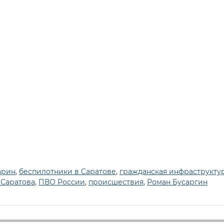
арин
,
беспилотники в Саратове
,
гражданская инфраструкту
 Саратова
,
ПВО России
,
происшествия
,
Роман Бусаргин