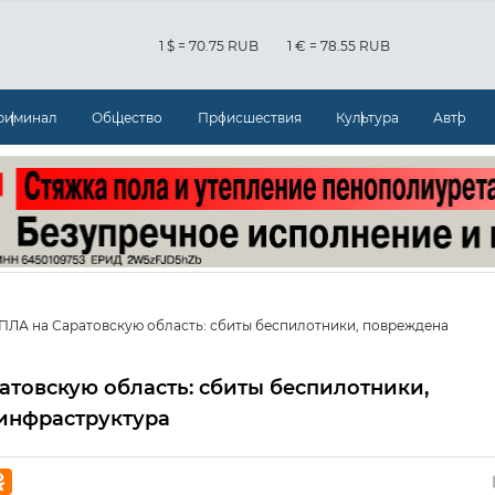
1 $ = 70.75 RUB
1 € = 78.55 RUB
риминал
Общество
Происшествия
Культура
Авто
ПЛА на Саратовскую область: сбиты беспилотники, повреждена
атовскую область: сбиты беспилотники,
инфраструктура