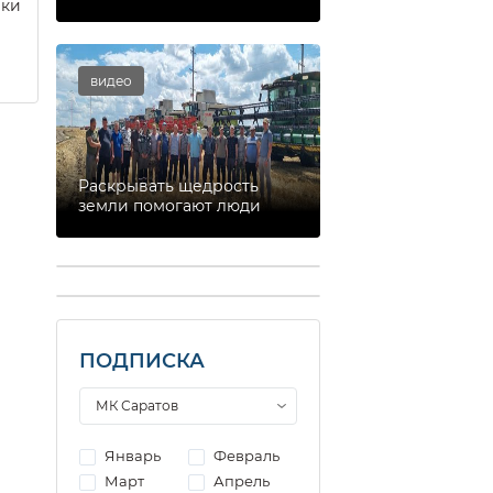
еки
видео
Раскрывать щедрость
земли помогают люди
ПОДПИСКА
Январь
Февраль
Март
Апрель