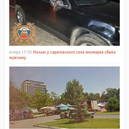
вчера 17:55
Ночью у саратовского села иномарка сбила
мужчину