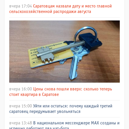
вчера 17:04
Саратовцам назвали дату и место главной
сельскохозяйственной распродажи августа
вчера 16:00
Цены снова пошли вверх: сколько теперь
стоит квартира в Саратове
вчера 15:00
Уйти или остаться: почему каждый третий
саратовец передумывает увольняться
вчера 13:48
В национальном мессенджере МАХ созданы и
успешно работают два чат-бота