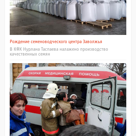
Рождение семеноводческого центра Заволжья
В КФХ Нурлана Таспаева налажено производство
качественных семян