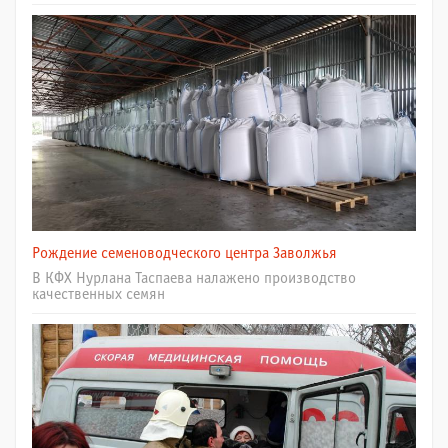
Рождение семеноводческого центра Заволжья
В КФХ Нурлана Таспаева налажено производство
качественных семян