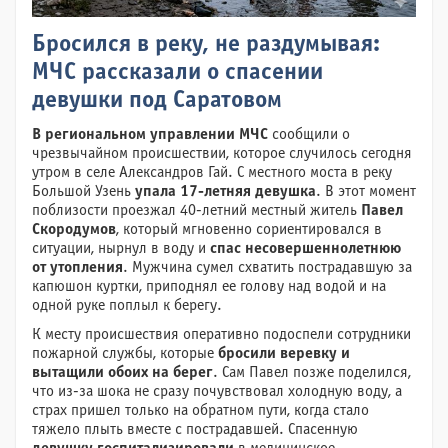
Бросился в реку, не раздумывая:
МЧС рассказали о спасении
девушки под Саратовом
В региональном управлении МЧС
сообщили о
чрезвычайном происшествии, которое случилось сегодня
утром в селе Александров Гай. С местного моста в реку
Большой Узень
упала 17-летняя девушка
. В этот момент
поблизости проезжал 40-летний местный житель
Павел
Скородумов
, который мгновенно сориентировался в
ситуации, нырнул в воду и
спас несовершеннолетнюю
от утопления
. Мужчина сумел схватить пострадавшую за
капюшон куртки, приподнял ее голову над водой и на
одной руке поплыл к берегу.
К месту происшествия оперативно подоспели сотрудники
пожарной службы, которые
бросили веревку и
вытащили обоих на берег
. Сам Павел позже поделился,
что из-за шока не сразу почувствовал холодную воду, а
страх пришел только на обратном пути, когда стало
тяжело плыть вместе с пострадавшей. Спасенную