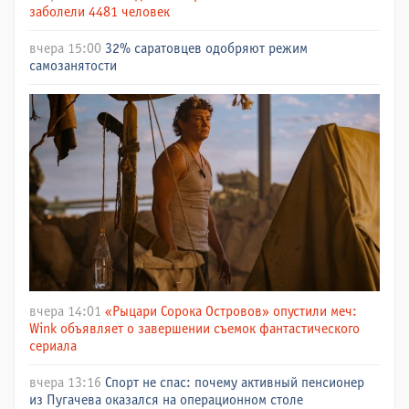
заболели 4481 человек
вчера 15:00
32% саратовцев одобряют режим
самозанятости
вчера 14:01
«Рыцари Сорока Островов» опустили меч:
Wink объявляет о завершении съемок фантастического
сериала
вчера 13:16
Спорт не спас: почему активный пенсионер
из Пугачева оказался на операционном столе