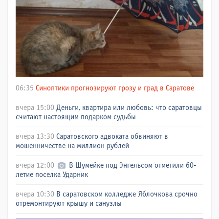
06:35
Синоптики прогнозируют грозу и град в Саратове
вчера 15:00
Деньги, квартира или любовь: что саратовцы
считают настоящим подарком судьбы
вчера 13:30
Саратовского адвоката обвиняют в
мошенничестве на миллион рублей
вчера 12:00
В Шумейке под Энгельсом отметили 60-
летие поселка Ударник
вчера 10:30
В саратовском колледже Яблочкова срочно
отремонтируют крышу и санузлы