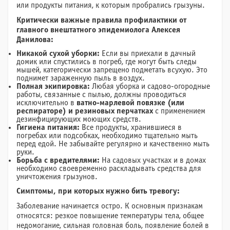
или продукты питания, к которым пробрались грызуны.
Критически важные правила профилактики от
главного внештатного эпидемиолога Алексея
Данилова:
Никакой сухой уборки:
Если вы приехали в дачный
домик или спустились в погреб, где могут быть следы
мышей, категорически запрещено подметать всухую. Это
поднимет зараженную пыль в воздух.
Полная экипировка:
Любая уборка и садово-огородные
работы, связанные с пылью, должны проводиться
исключительно в
ватно-марлевой повязке (или
респираторе) и резиновых перчатках
с применением
дезинфицирующих моющих средств.
Гигиена питания:
Все продукты, хранившиеся в
погребах или подсобках, необходимо тщательно мыть
перед едой. Не забывайте регулярно и качественно мыть
руки.
Борьба с вредителями:
На садовых участках и в домах
необходимо своевременно раскладывать средства для
уничтожения грызунов.
Симптомы, при которых нужно бить тревогу:
Заболевание начинается остро. К основным признакам
относятся: резкое повышение температуры тела, общее
недомогание, сильная головная боль, появление болей в