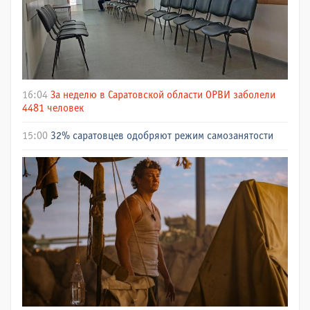
16:04
За неделю в Саратовской области ОРВИ заболели
4481 человек
15:00
32% саратовцев одобряют режим самозанятости