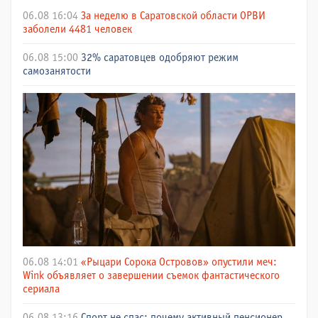
06.08 16:04
За неделю в Саратовской области ОРВИ
заболели 4481 человек
06.08 15:00
32% саратовцев одобряют режим
самозанятости
06.08 14:01
«Рыцари Сорока Островов» опустили меч:
Wink объявляет о завершении съемок фантастического
сериала
06.08 13:16
Спорт не спас: почему активный пенсионер