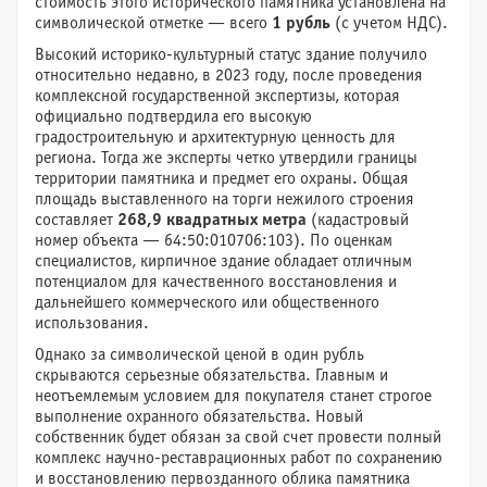
стоимость этого исторического памятника установлена на
символической отметке — всего
1 рубль
(с учетом НДС).
Высокий историко-культурный статус здание получило
относительно недавно, в 2023 году, после проведения
комплексной государственной экспертизы, которая
официально подтвердила его высокую
градостроительную и архитектурную ценность для
региона. Тогда же эксперты четко утвердили границы
территории памятника и предмет его охраны. Общая
площадь выставленного на торги нежилого строения
составляет
268,9 квадратных метра
(кадастровый
номер объекта — 64:50:010706:103). По оценкам
специалистов, кирпичное здание обладает отличным
потенциалом для качественного восстановления и
дальнейшего коммерческого или общественного
использования.
Однако за символической ценой в один рубль
скрываются серьезные обязательства. Главным и
неотъемлемым условием для покупателя станет строгое
выполнение охранного обязательства. Новый
собственник будет обязан за свой счет провести полный
комплекс научно-реставрационных работ по сохранению
и восстановлению первозданного облика памятника